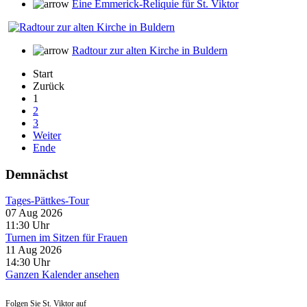
Eine Emmerick-Reliquie für St. Viktor
Radtour zur alten Kirche in Buldern
Start
Zurück
1
2
3
Weiter
Ende
Demnächst
Tages-Pättkes-Tour
07 Aug 2026
11:30
Uhr
Turnen im Sitzen für Frauen
11 Aug 2026
14:30
Uhr
Ganzen Kalender ansehen
Folgen Sie St. Viktor auf