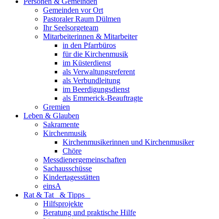
Personen & Gemeinden
Gemeinden vor Ort
Pastoraler Raum Dülmen
Ihr Seelsorgeteam
Mitarbeiterinnen & Mitarbeiter
in den Pfarrbüros
für die Kirchenmusik
im Küsterdienst
als Verwaltungsreferent
als Verbundleitung
im Beerdigungsdienst
als Emmerick-Beauftragte
Gremien
Leben & Glauben
Sakramente
Kirchenmusik
Kirchenmusikerinnen und Kirchenmusiker
Chöre
Messdienergemeinschaften
Sachausschüsse
Kindertagesstätten
einsA
Rat & Tat & Tipps
Hilfsprojekte
Beratung und praktische Hilfe