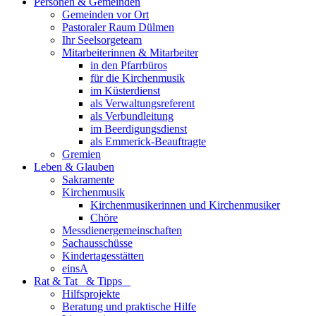
Personen & Gemeinden
Gemeinden vor Ort
Pastoraler Raum Dülmen
Ihr Seelsorgeteam
Mitarbeiterinnen & Mitarbeiter
in den Pfarrbüros
für die Kirchenmusik
im Küsterdienst
als Verwaltungsreferent
als Verbundleitung
im Beerdigungsdienst
als Emmerick-Beauftragte
Gremien
Leben & Glauben
Sakramente
Kirchenmusik
Kirchenmusikerinnen und Kirchenmusiker
Chöre
Messdienergemeinschaften
Sachausschüsse
Kindertagesstätten
einsA
Rat & Tat & Tipps
Hilfsprojekte
Beratung und praktische Hilfe