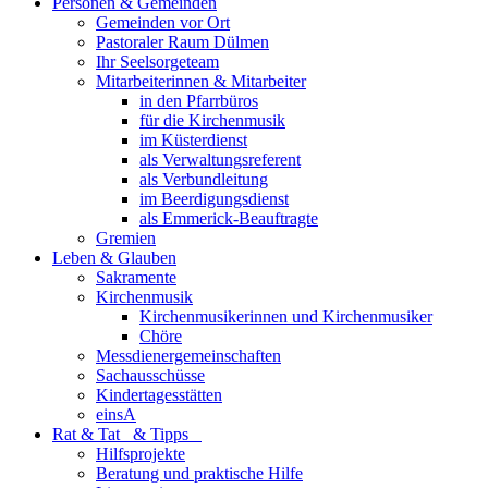
Personen & Gemeinden
Gemeinden vor Ort
Pastoraler Raum Dülmen
Ihr Seelsorgeteam
Mitarbeiterinnen & Mitarbeiter
in den Pfarrbüros
für die Kirchenmusik
im Küsterdienst
als Verwaltungsreferent
als Verbundleitung
im Beerdigungsdienst
als Emmerick-Beauftragte
Gremien
Leben & Glauben
Sakramente
Kirchenmusik
Kirchenmusikerinnen und Kirchenmusiker
Chöre
Messdienergemeinschaften
Sachausschüsse
Kindertagesstätten
einsA
Rat & Tat & Tipps
Hilfsprojekte
Beratung und praktische Hilfe