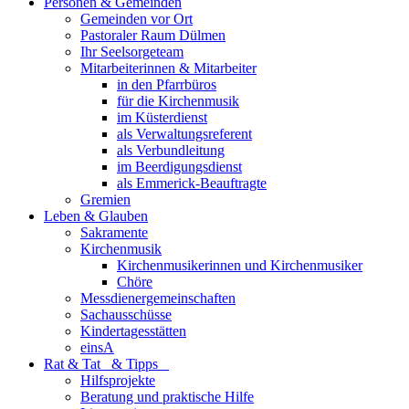
Personen & Gemeinden
Gemeinden vor Ort
Pastoraler Raum Dülmen
Ihr Seelsorgeteam
Mitarbeiterinnen & Mitarbeiter
in den Pfarrbüros
für die Kirchenmusik
im Küsterdienst
als Verwaltungsreferent
als Verbundleitung
im Beerdigungsdienst
als Emmerick-Beauftragte
Gremien
Leben & Glauben
Sakramente
Kirchenmusik
Kirchenmusikerinnen und Kirchenmusiker
Chöre
Messdienergemeinschaften
Sachausschüsse
Kindertagesstätten
einsA
Rat & Tat & Tipps
Hilfsprojekte
Beratung und praktische Hilfe