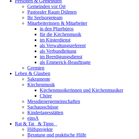
Personen & Gemeinden
Gemeinden vor Ort
Pastoraler Raum Dülmen
Ihr Seelsorgeteam
Mitarbeiterinnen & Mitarbeiter
in den Pfarrbüros
für die Kirchenmusik
im Küsterdienst
als Verwaltungsreferent
als Verbundleitung
im Beerdigungsdienst
als Emmerick-Beauftragte
Gremien
Leben & Glauben
Sakramente
Kirchenmusik
Kirchenmusikerinnen und Kirchenmusiker
Chöre
Messdienergemeinschaften
Sachausschüsse
Kindertagesstätten
einsA
Rat & Tat & Tipps
Hilfsprojekte
Beratung und praktische Hilfe